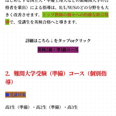
はじめとする国立大・早慶上理大などの最難関大学の合
格者を輩出）による指導は、R/L/W/Sのどの分野をも大
きく改善させます。
トップ教師の個々への的確な助言指
導
で、受講生を英検合格へと導きます。
詳細はこちら↓をタップorクリック
英検2級・準1級コース
2．難関大学受験（準備）コース（個別指
導）
■受講対象
高1生（準備）・高2生（準備）・高3生