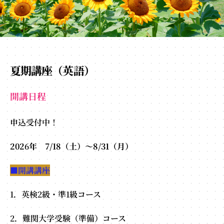
英
検
ー
ESA
公
式
夏期講座（英語）
サ
イ
開講日程
ト
申込受付中！
202
6
年 7/18（土）～8/31（月）
■開講講座
1．英検2級・準1級コース
2．難関大学受験（準備）コース