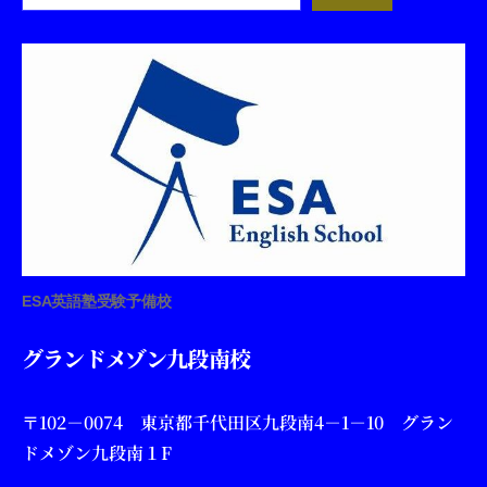
ESA英語塾受験予備校
グランドメゾン九段南校
〒102－0074 東京都千代田区九段南4－1－10 グラン
ドメゾン九段南１F