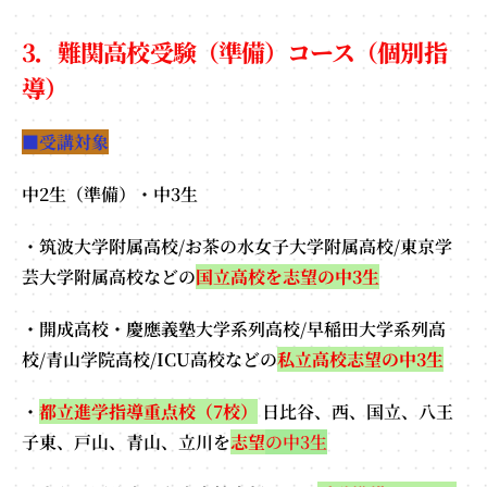
3．難関高校受験（準備）コース（個別指
導）
■受講対象
中2生（準備）・中3生
・筑波大学附属高校/お茶の水女子大学附属高校/東京学
芸大学附属高校などの
国立高校を志望の中3生
・開成高校・慶應義塾大学系列高校/早稲田大学系列高
校/青山学院高校/ICU高校などの
私立高校志望の中3生
・
都立進学指導重点校（7校）
日比谷、西、国立、八王
子東、戸山、青山、立川を
志望
の中3生