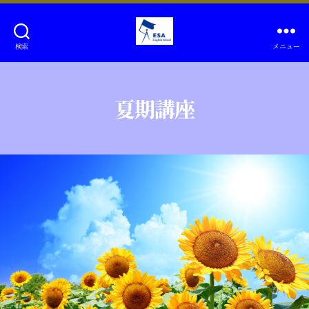
検索
メニュー
難
関
大
夏期講座
学
受
験・
一
貫
校
生
の
英
語
力
強
化/