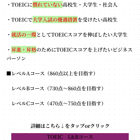
・TOEICに
慣れていない
高校生・大学生・社会人
・TOEICで
大学入試の優遇措置
を受けたい高校生
・
就活の一環
としてTOEICスコアを伸ばしたい大学生
・
昇進・昇格
のためにTOEICスコアを上げたいビジネス
パーソン
■レベルAコース（860点以上を目指す）
レベルBコース（730点～860点を目指す）
レベルCコース（470点～750点を目指す）
詳細はこちら↓をタップorクリック
TOEIC L&Rコース