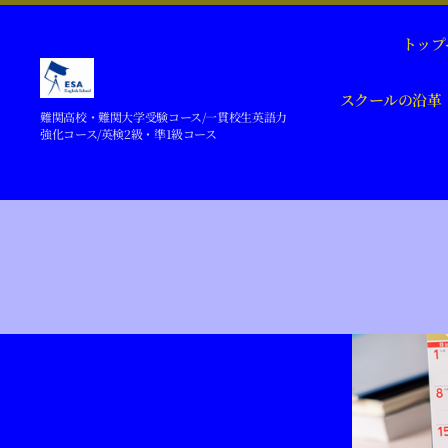
トップ
スクールの沿革
難
難関高校・難関大学受験コース/一貫校生英語力
関
強化コース/英検2級・準1級コース
大
学
受
験・
一
貫
校
生
の
英
語
力
強