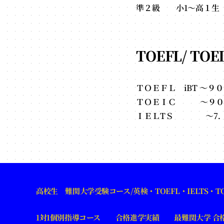
準２級 小1～高１
TOEFL/ TO
ＴＯＥＦＬ iBT ～９０
ＴＯＥＩＣ ～９０
ＩＥＬTＳ ～7
高校生 難関大学受験コース/英検・TOEFL・IELTS・TO
1対1個別指導コース
合格進学実績
最難関大学 合