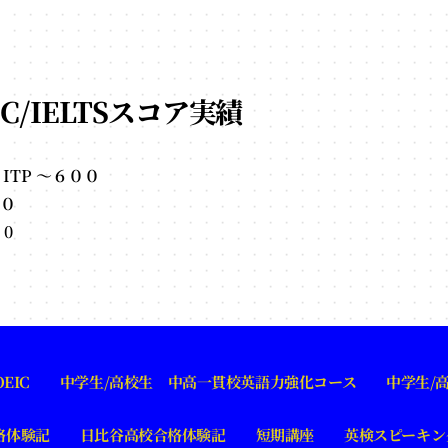
生
EIC/IELTSスコア実績
 ITP ～６００
０
．0
EIC
中学生/高校生 中高一貫校英語力強化コース
中学生/
格体験記
日比谷高校合格体験記
短期講座
英検スピーキン