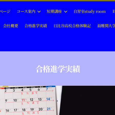
ページ
コース案内
短期講座
自習室study room
 会社概要
合格進学実績
日比谷高校合格体験記
最難関大学
合格進学実績