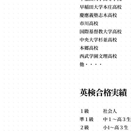
早稲田大学本庄高校
慶應義塾志木高校
市川高校
国際基督教大学高校
中央大学杉並高校
本郷高校
西武学園文理高校
他・・・・
英検合格実績
１級 社会人
準１級 中１～高３生
２級 小1～高３生 