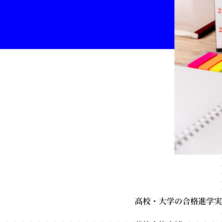
化/
英
検
ー
ESA
公
式
サ
イ
ト
高校・大学の合格進学実