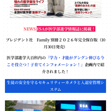
NEWS
ESAが医学部進学情報誌に掲載！
プレジデント社 Family 別冊２０２６年完全保存版（10
月30日発売）
医学部進学大百科内の
『学力・才能がグングン伸びる今
こそ役立つ！子育てインフォメーション！』
企画
内で紹
介されました！
生徒の安全を守るセキュリティーカメラと入退室管理シ
ステム