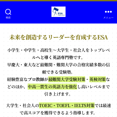
検索
メニュー
難
関
大
未来を創造するリーダーを育成するESA
学
受
小学生・中学生・高校生～大学生・社会人をトップレベ
験・
ル
へと導く英語専門塾
一
です。
貫
早慶大・東大など最難関・難関大学の合格実績多数の信
校
頼できる受験塾。
生
経験豊富な
プロ教師
が
最難関大学受験対策
・
英検対策
な
の
どのほか、
中高一貫生の英語力を強化
し高いレベルまで
英
引き上げます。
語
力
大学生・社会人の
TOEIC・TOEFL・IELTS対策
では最速
強
で高スコアを獲得できるよう指導します。
化/