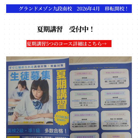
英
グランドメゾン九段南校 2026年4月 移転開校！
検
ー
ESA
夏期講習 受付中！
公
式
夏期講習5つのコース詳細はこちら→
サ
イ
ト